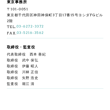
東京事務所
〒101-0051
東京都千代田区神田神保町3丁目17番15号ヨシダFGビル
2階
03-6272-3372
TEL.
03-5216-3562
FAX.
取締役・監査役
代表取締役 西本 善紀
取締役 武中 保弘
取締役 伊藤 昭人
取締役 川林 正信
取締役 矢野 浩史
監査役 堀江 清