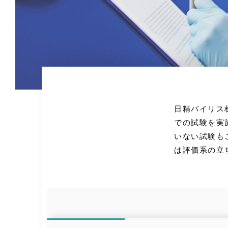
日精バイリス
での試験を実
いない試験も
は評価系の立