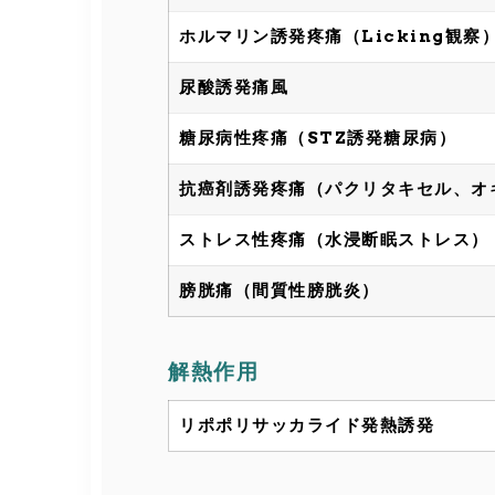
ホルマリン誘発疼痛（Licking観察
尿酸誘発痛風
糖尿病性疼痛（STZ誘発糖尿病）
抗癌剤誘発疼痛（パクリタキセル、オ
ストレス性疼痛（水浸断眠ストレス）
膀胱痛（間質性膀胱炎）
解熱作用
リポポリサッカライド発熱誘発