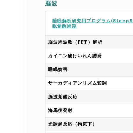
脳波
睡眠解析研究用プログラム(SleepS
眠覚醒周期
脳波周波数（FFT）解析
カイニン酸けいれん誘発
睡眠妨害
サーカディアンリズム変調
脳波覚醒反応
海馬後発射
光誘起反応（拘束下）