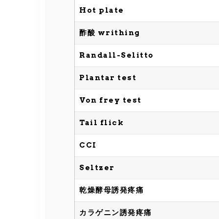
Hot plate
酢酸 writhing
Randall-Selitto
Plantar test
Von frey test
Tail flick
CCI
Seltzer
乾燥酵母誘発疼痛
カラゲニン誘発疼痛