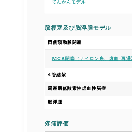
てんかんモデル
脳梗塞及び脳浮腫モデル
両側頸動脈閉塞
MCA閉塞（ナイロン糸、虚血-再灌
4管結紮
周産期低酸素性虚血性脳症
脳浮腫
疼痛評価