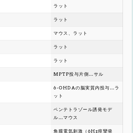
ラット
ラット
マウス、ラット
ラット
ラット
MPTP投与片側…サル
6-OHDAの脳実質内投与…ラ
ット
ペンテトラゾール誘発モデ
ル…マウス
角膜電気刺激（6Hz痙攣発