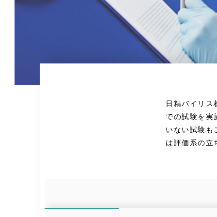
日精バイリス
での試験を実
いない試験も
は評価系の立