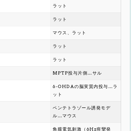
ラット
ラット
マウス、ラット
ラット
ラット
MPTP投与片側…サル
6-OHDAの脳実質内投与…ラ
ット
ペンテトラゾール誘発モデ
ル…マウス
角膜電気刺激（6Hz痙攣発