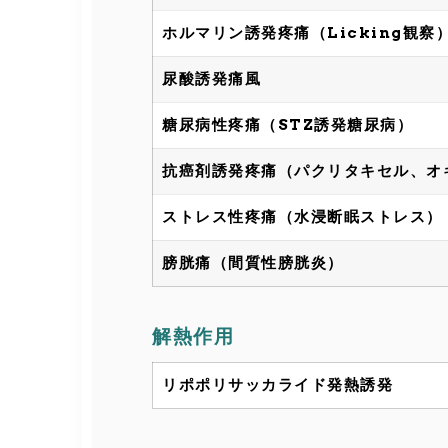
ホルマリン誘発疼痛（Licking観察
尿酸誘発痛風
糖尿病性疼痛（STZ誘発糖尿病）
抗癌剤誘発疼痛（パクリタキセル、オ
ストレス性疼痛（水浸断眠ストレス）
膀胱痛（間質性膀胱炎）
解熱作用
リポポリサッカライド発熱誘発