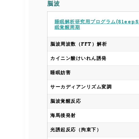
脳波
睡眠解析研究用プログラム(SleepS
眠覚醒周期
脳波周波数（FFT）解析
カイニン酸けいれん誘発
睡眠妨害
サーカディアンリズム変調
脳波覚醒反応
海馬後発射
光誘起反応（拘束下）