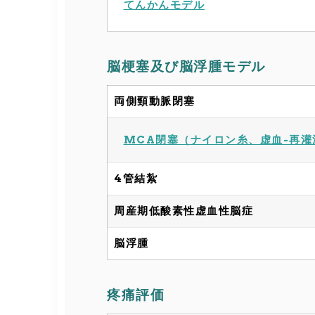
てんかんモデル
脳梗塞及び脳浮腫モデル
両側頸動脈閉塞
MCA閉塞（ナイロン糸、虚血-再灌
4管結紮
周産期低酸素性虚血性脳症
脳浮腫
疼痛評価