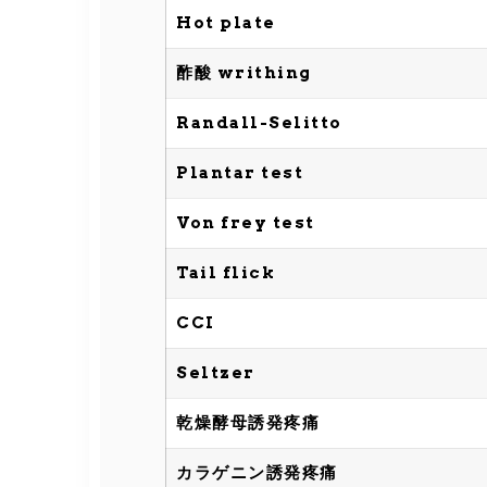
Hot plate
酢酸 writhing
Randall-Selitto
Plantar test
Von frey test
Tail flick
CCI
Seltzer
乾燥酵母誘発疼痛
カラゲニン誘発疼痛